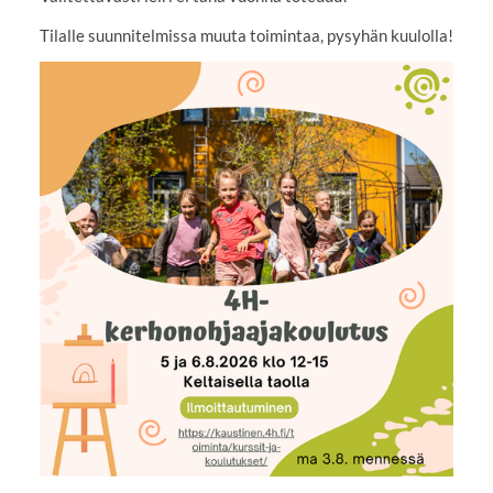
Tilalle suunnitelmissa muuta toimintaa, pysyhän kuulolla!