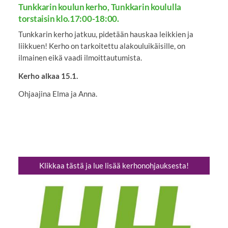
Tunkkarin koulun kerho, Tunkkarin koululla
torstaisin klo.17:00-18:00.
Tunkkarin kerho jatkuu, pidetään hauskaa leikkien ja
liikkuen! Kerho on tarkoitettu alakouluikäisille, on
ilmainen eikä vaadi ilmoittautumista.
Kerho alkaa 15.1.
Ohjaajina Elma ja Anna.
Klikkaa tästä ja lue lisää kerhonohjauksesta!