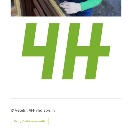
©
Vetelin 4H-yhdistys ry
Tehty Yhdistysavaimella