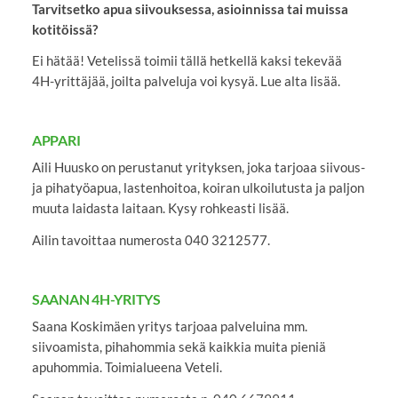
Tarvitsetko apua siivouksessa, asioinnissa tai muissa
kotitöissä?
Ei hätää! Vetelissä toimii tällä hetkellä kaksi tekevää
4H-yrittäjää, joilta palveluja voi kysyä. Lue alta lisää.
APPARI
Aili Huusko on perustanut yrityksen, joka tarjoaa siivous-
ja pihatyöapua, lastenhoitoa, koiran ulkoilutusta ja paljon
muuta laidasta laitaan. Kysy rohkeasti lisää.
Ailin tavoittaa numerosta 040 3212577.
SAANAN 4H-YRITYS
Saana Koskimäen yritys tarjoaa palveluina mm.
siivoamista, pihahommia sekä kaikkia muita pieniä
apuhommia. Toimialueena Veteli.