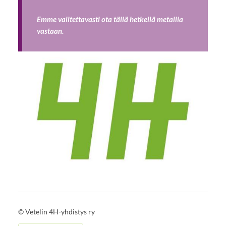
Emme valitettavasti ota tällä hetkellä metallia
vastaan.
©
Vetelin 4H-yhdistys ry